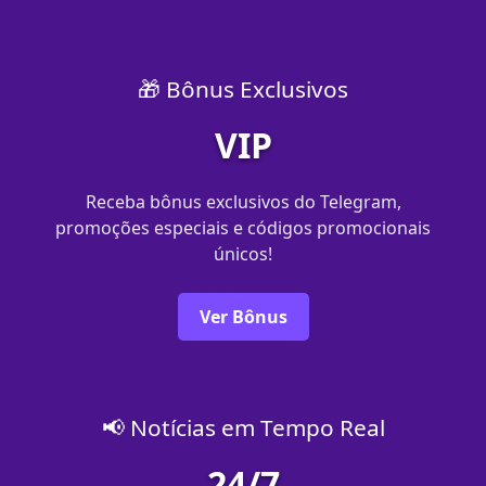
🎁 Bônus Exclusivos
VIP
Receba bônus exclusivos do Telegram,
promoções especiais e códigos promocionais
únicos!
Ver Bônus
📢 Notícias em Tempo Real
24/7