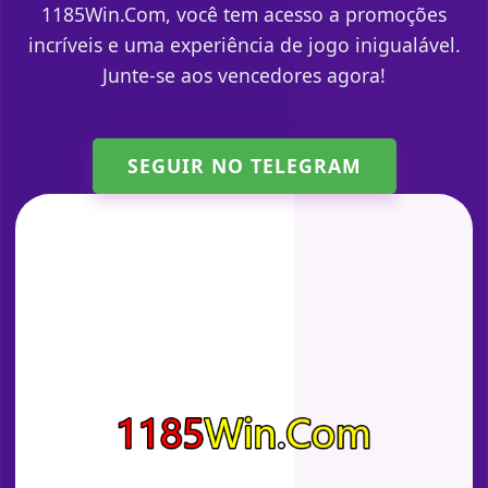
1185Win.Com, você tem acesso a promoções
incríveis e uma experiência de jogo inigualável.
Junte-se aos vencedores agora!
SEGUIR NO TELEGRAM