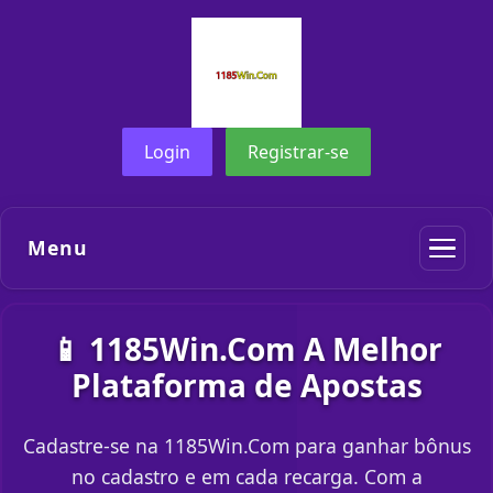
Login
Registrar-se
Menu
📱 1185Win.Com A Melhor
Plataforma de Apostas
Cadastre-se na 1185Win.Com para ganhar bônus
no cadastro e em cada recarga. Com a