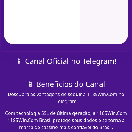
📱 Canal Oficial no Telegram!
📱 Benefícios do Canal
Descubra as vantagens de seguir a 1185Win.Com no
Telegram
Com tecnologia SSL de última geração, a 1185Win.Com
1185Win.Com Brasil protege seus dados e se torna a
marca de cassino mais confiável do Brasil.