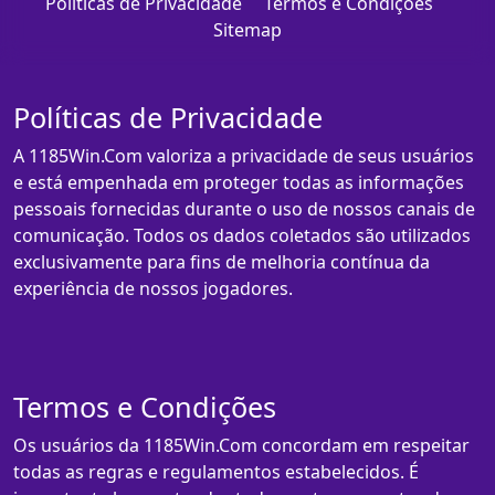
Políticas de Privacidade
Termos e Condições
Sitemap
Políticas de Privacidade
A 1185Win.Com valoriza a privacidade de seus usuários
e está empenhada em proteger todas as informações
pessoais fornecidas durante o uso de nossos canais de
comunicação. Todos os dados coletados são utilizados
exclusivamente para fins de melhoria contínua da
experiência de nossos jogadores.
Termos e Condições
Os usuários da 1185Win.Com concordam em respeitar
todas as regras e regulamentos estabelecidos. É