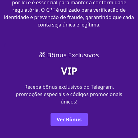
por lei e é essencial para manter a conformidade
regulatória. O CPF é utilizado para verificação de
identidade e prevenção de fraude, garantindo que cada
conta seja única e legítima.
🎁 Bônus Exclusivos
VIP
Receba bônus exclusivos do Telegram,
promoções especiais e códigos promocionais
únicos!
Ver Bônus