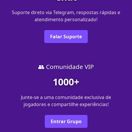
Suporte direto via Telegram, respostas rápidas e
atendimento personalizado!
Falar Suporte
👥 Comunidade VIP
1000+
Junte-se a uma comunidade exclusiva de
jogadores e compartilhe experiências!
Entrar Grupo