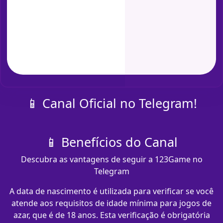
📱 Canal Oficial no Telegram!
📱 Benefícios do Canal
Descubra as vantagens de seguir a 123Game no
Telegram
A data de nascimento é utilizada para verificar se você
atende aos requisitos de idade mínima para jogos de
azar, que é de 18 anos. Esta verificação é obrigatória