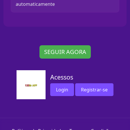
automaticamente
SEGUIR AGORA
Acessos
Login
Registrar-se