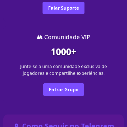
Falar Suporte
👥 Comunidade VIP
1000+
Junte-se a uma comunidade exclusiva de
jogadores e compartilhe experiências!
Entrar Grupo
📱 Como Seguir no Telegram