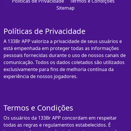
Políticas de Privacidade
Termos e Condições
Sitemap
Políticas de Privacidade
A 133Br APP valoriza a privacidade de seus usuários e
está empenhada em proteger todas as informações
pessoais fornecidas durante o uso de nossos canais de
comunicação. Todos os dados coletados são utilizados
exclusivamente para fins de melhoria contínua da
experiência de nossos jogadores.
Termos e Condições
Os usuários da 133Br APP concordam em respeitar
todas as regras e regulamentos estabelecidos. É