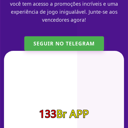
você tem acesso a promoções incríveis e uma
experiência de jogo inigualável. Junte-se aos
vencedores agora!
SEGUIR NO TELEGRAM