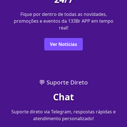
Fique por dentro de todas as novidades,
promoções e eventos da 133Br APP em tempo
real!
Ver Notícias
💬 Suporte Direto
Chat
Suporte direto via Telegram, respostas rápidas e
atendimento personalizado!