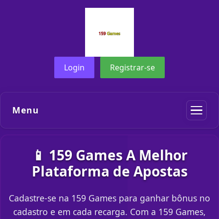
Login
Registrar-se
Menu
📱 159 Games A Melhor
Plataforma de Apostas
Cadastre-se na 159 Games para ganhar bônus no
cadastro e em cada recarga. Com a 159 Games,