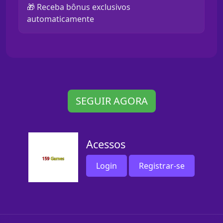
🎁 Receba bônus exclusivos
automaticamente
SEGUIR AGORA
Acessos
Login
Registrar-se