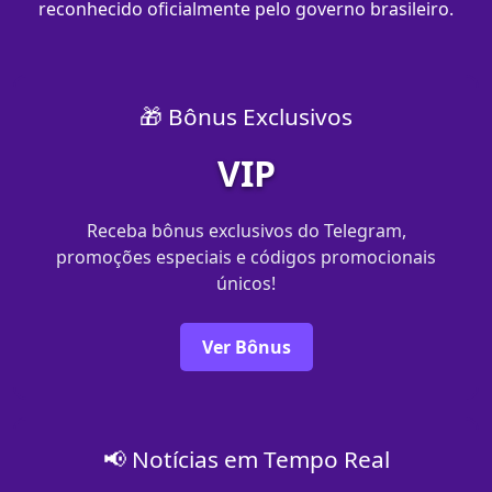
reconhecido oficialmente pelo governo brasileiro.
🎁 Bônus Exclusivos
VIP
Receba bônus exclusivos do Telegram,
promoções especiais e códigos promocionais
únicos!
Ver Bônus
📢 Notícias em Tempo Real