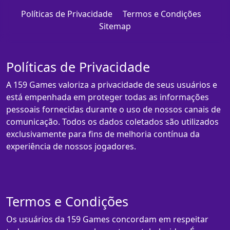
Políticas de Privacidade
Termos e Condições
Sitemap
Políticas de Privacidade
A 159 Games valoriza a privacidade de seus usuários e
está empenhada em proteger todas as informações
pessoais fornecidas durante o uso de nossos canais de
comunicação. Todos os dados coletados são utilizados
exclusivamente para fins de melhoria contínua da
experiência de nossos jogadores.
Termos e Condições
Os usuários da 159 Games concordam em respeitar