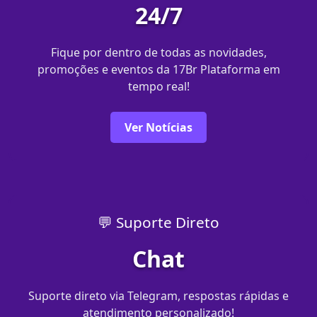
24/7
Fique por dentro de todas as novidades,
promoções e eventos da 17Br Plataforma em
tempo real!
Ver Notícias
💬 Suporte Direto
Chat
Suporte direto via Telegram, respostas rápidas e
atendimento personalizado!