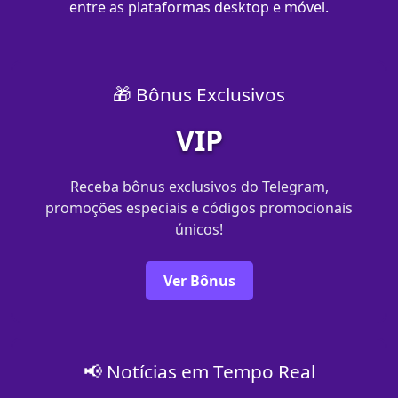
entre as plataformas desktop e móvel.
🎁 Bônus Exclusivos
VIP
Receba bônus exclusivos do Telegram,
promoções especiais e códigos promocionais
únicos!
Ver Bônus
📢 Notícias em Tempo Real