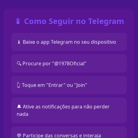
📱 Como Seguir no Telegram
📱 Baixe o app Telegram no seu dispositivo
🔍 Procure por "@1978Oficial"
👆 Toque em "Entrar" ou "Join"
🔔 Ative as notificações para não perder
nada
💬 Participe das conversas e interaja