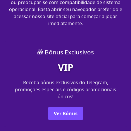
ou preocupar-se com compatibilidade de sistema
operacional. Basta abrir seu navegador preferido e
acessar nosso site oficial para começar a jogar
imediatamente.
🎁 Bônus Exclusivos
VIP
Receba bônus exclusivos do Telegram,
promoções especiais e códigos promocionais
únicos!
Ver Bônus