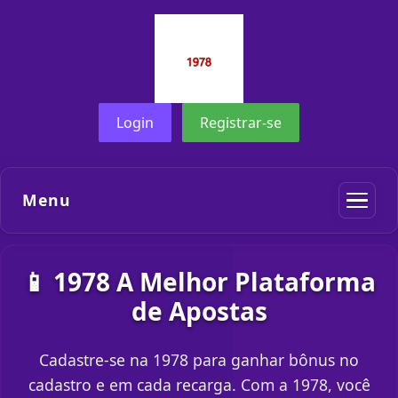
Login
Registrar-se
Menu
📱 1978 A Melhor Plataforma
de Apostas
Cadastre-se na 1978 para ganhar bônus no
cadastro e em cada recarga. Com a 1978, você