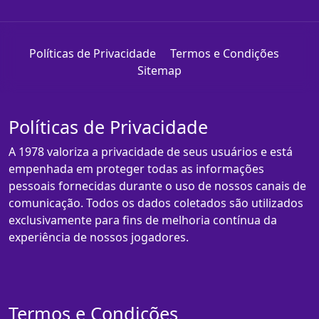
Políticas de Privacidade
Termos e Condições
Sitemap
Políticas de Privacidade
A 1978 valoriza a privacidade de seus usuários e está
empenhada em proteger todas as informações
pessoais fornecidas durante o uso de nossos canais de
comunicação. Todos os dados coletados são utilizados
exclusivamente para fins de melhoria contínua da
experiência de nossos jogadores.
Termos e Condições