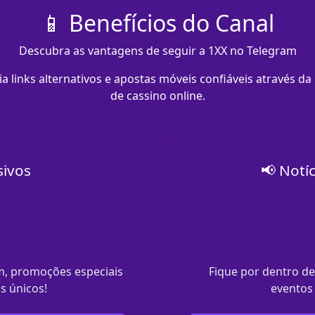
📱 Benefícios do Canal
Descubra as vantagens de seguir a 1XX no Telegram
a links alternativos e apostas móveis confiáveis através da 
de cassino online.
sivos
📢 Notí
m, promoções especiais
Fique por dentro d
s únicos!
eventos