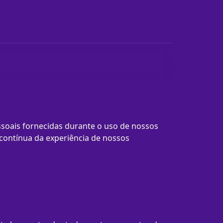
ssoais fornecidas durante o uso de nossos
 contínua da experiência de nossos