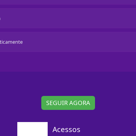
a
aticamente
SEGUIR AGORA
Acessos