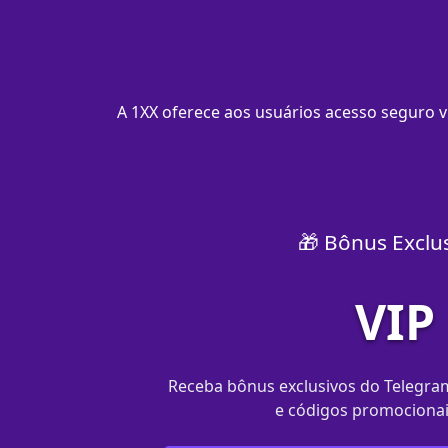
A 1XX oferece aos usuários acesso seguro vi
🎁 Bônus Exclu
VIP
Receba bônus exclusivos do Telegra
e códigos promocionai