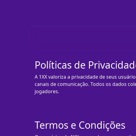
Políticas de Privacida
A 1XX valoriza a privacidade de seus usuár
canais de comunicação. Todos os dados cole
jogadores.
Termos e Condições