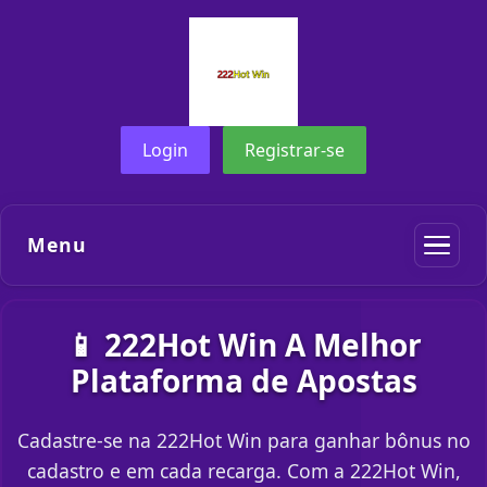
Login
Registrar-se
Menu
📱 222Hot Win A Melhor
Plataforma de Apostas
Cadastre-se na 222Hot Win para ganhar bônus no
cadastro e em cada recarga. Com a 222Hot Win,