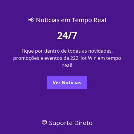
📢 Notícias em Tempo Real
24/7
Fique por dentro de todas as novidades,
promoções e eventos da 222Hot Win em tempo
real!
Ver Notícias
💬 Suporte Direto