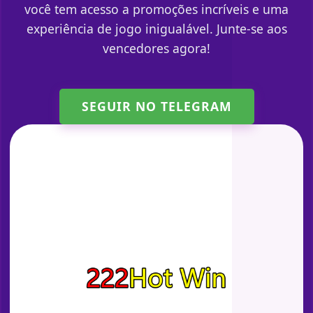
você tem acesso a promoções incríveis e uma
experiência de jogo inigualável. Junte-se aos
vencedores agora!
SEGUIR NO TELEGRAM