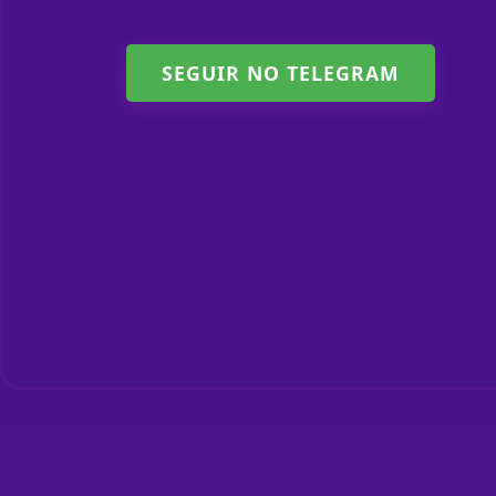
SEGUIR NO TELEGRAM