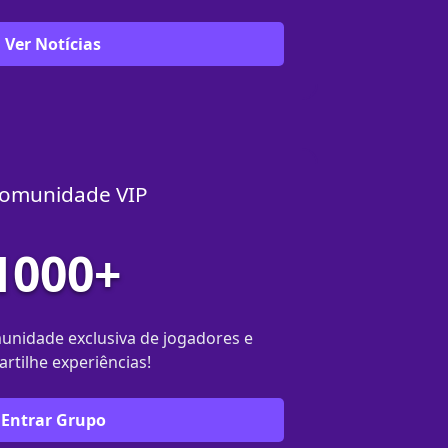
Ver Notícias
Comunidade VIP
1000+
unidade exclusiva de jogadores e
rtilhe experiências!
Entrar Grupo