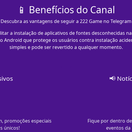
📱 Benefícios do Canal
Descubra as vantagens de seguir a 222 Game no Telegram
ilitar a instalação de aplicativos de fontes desconhecidas n
Android que protege os usuários contra instalação acident
simples e pode ser revertido a qualquer momento.
sivos
📢 Notí
m, promoções especiais
Fique por dentro d
s únicos!
eventos da