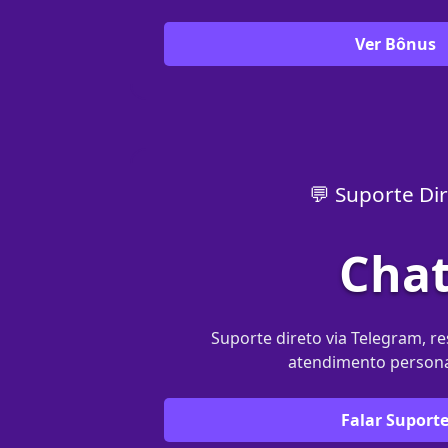
Ver Bônus
💬 Suporte Di
Cha
Suporte direto via Telegram, r
atendimento persona
Falar Suport