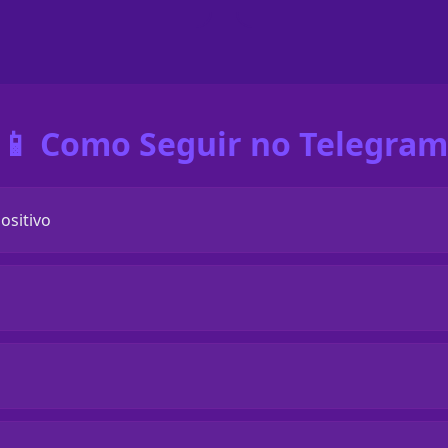
📱 Como Seguir no Telegram
ositivo