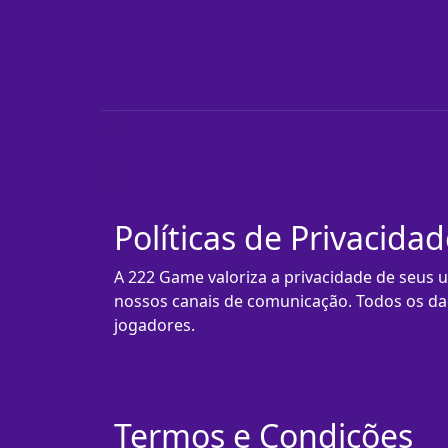
Políticas de Privacida
A 222 Game valoriza a privacidade de seus
nossos canais de comunicação. Todos os dad
jogadores.
Termos e Condições