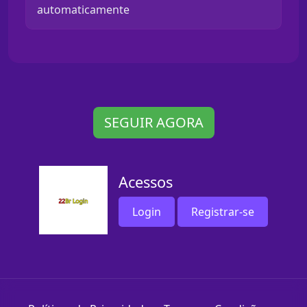
automaticamente
SEGUIR AGORA
Acessos
Login
Registrar-se