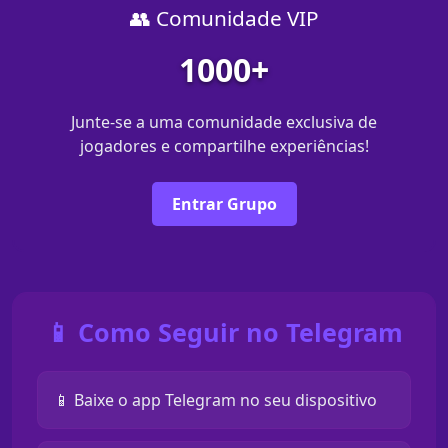
👥 Comunidade VIP
1000+
Junte-se a uma comunidade exclusiva de
jogadores e compartilhe experiências!
Entrar Grupo
📱 Como Seguir no Telegram
📱 Baixe o app Telegram no seu dispositivo