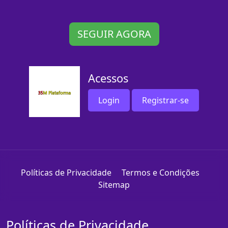
SEGUIR AGORA
Acessos
Login
Registrar-se
Políticas de Privacidade
Termos e Condições
Sitemap
Políticas de Privacidade