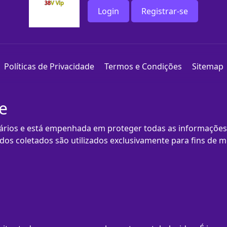
Login
Registrar-se
Políticas de Privacidade
Termos e Condições
Sitemap
de
suários e está empenhada em proteger todas as informações
os coletados são utilizados exclusivamente para fins de m