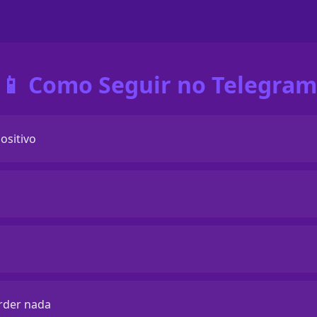
📱 Como Seguir no Telegram
ositivo
erder nada