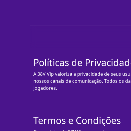
Políticas de Privacida
A 38V Vip valoriza a privacidade de seus u
nossos canais de comunicação. Todos os dad
jogadores.
Termos e Condições