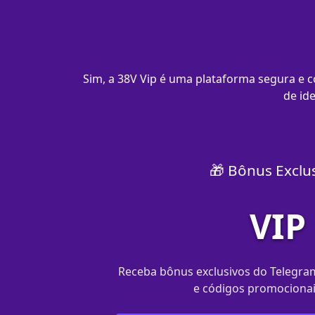
Sim, a 38V Vip é uma plataforma segura e co
de id
🎁 Bônus Exclu
VIP
Receba bônus exclusivos do Telegra
e códigos promocionai