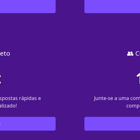
reto
👥 
t
espostas rápidas e
Junte-se a uma com
lizado!
compa
e