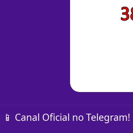
📱 Canal Oficial no Telegram!