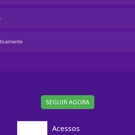
a
aticamente
SEGUIR AGORA
Acessos