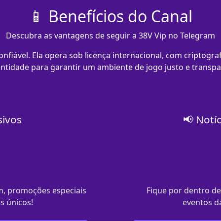
📱 Benefícios do Canal
Descubra as vantagens de seguir a 38V Vip no Telegram
nfiável. Ela opera sob licença internacional, com criptogra
entidade para garantir um ambiente de jogo justo e transpa
sivos
📢 Notí
m, promoções especiais
Fique por dentro d
s únicos!
eventos d