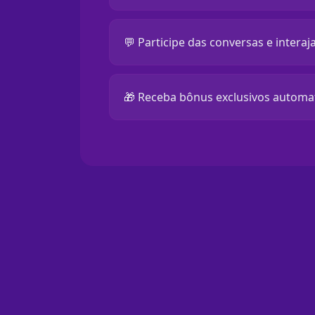
💬 Participe das conversas e interaj
🎁 Receba bônus exclusivos autom