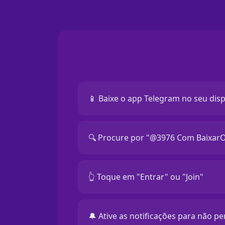
📱 Baixe o app Telegram no seu disp
🔍 Procure por "@3976 Com BaixarOf
👆 Toque em "Entrar" ou "Join"
🔔 Ative as notificações para não p