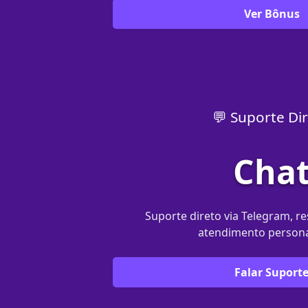
Ver Bônus
💬 Suporte Di
Cha
Suporte direto via Telegram, r
atendimento persona
Falar Suport