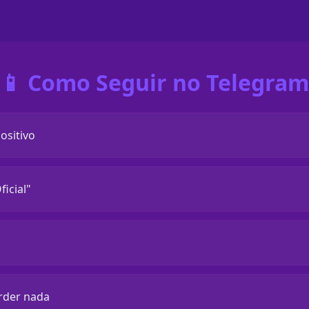
📱 Como Seguir no Telegram
ositivo
icial"
erder nada