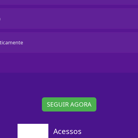
a
aticamente
SEGUIR AGORA
Acessos