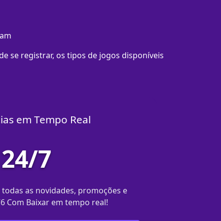
ram
 se registrar, os tipos de jogos disponíveis
cias em Tempo Real
24/7
e todas as novidades, promoções e
76 Com Baixar em tempo real!