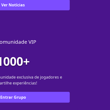
Ver Notícias
Comunidade VIP
1000+
unidade exclusiva de jogadores e
rtilhe experiências!
Entrar Grupo