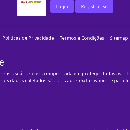
Login
Registrar-se
Políticas de Privacidade
Termos e Condições
Sitemap
de
e seus usuários e está empenhada em proteger todas as in
 os dados coletados são utilizados exclusivamente para fi