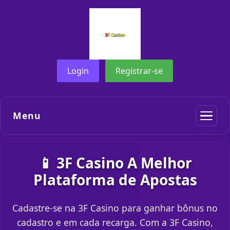
Login
Registrar-se
Menu
📱 3F Casino A Melhor
Plataforma de Apostas
Cadastre-se na 3F Casino para ganhar bônus no
cadastro e em cada recarga. Com a 3F Casino,