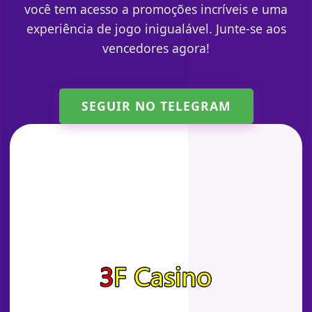
você tem acesso a promoções incríveis e uma
experiência de jogo inigualável. Junte-se aos
vencedores agora!
SEGUIR NO TELEGRAM