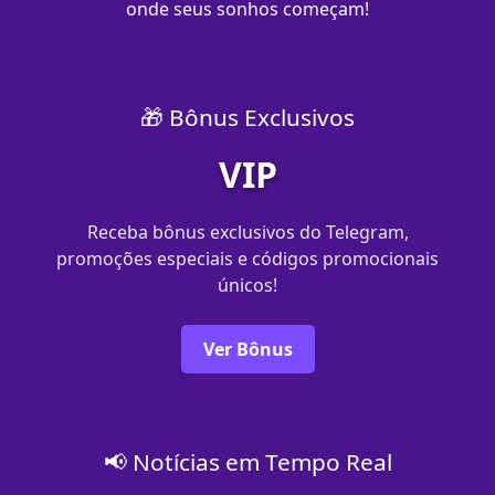
onde seus sonhos começam!
🎁 Bônus Exclusivos
VIP
Receba bônus exclusivos do Telegram,
promoções especiais e códigos promocionais
únicos!
Ver Bônus
📢 Notícias em Tempo Real