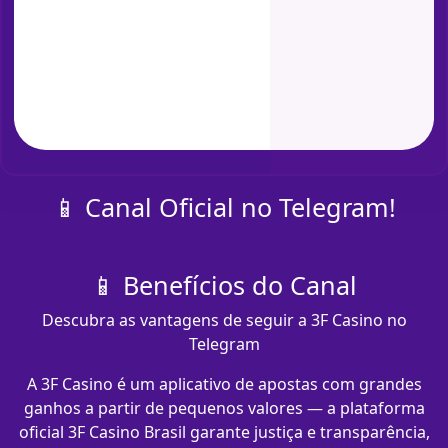
📱 Canal Oficial no Telegram!
📱 Benefícios do Canal
Descubra as vantagens de seguir a 3F Casino no
Telegram
A 3F Casino é um aplicativo de apostas com grandes
ganhos a partir de pequenos valores — a plataforma
oficial 3F Casino Brasil garante justiça e transparência,