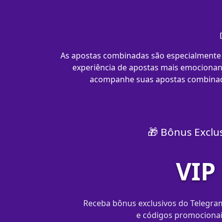
As apostas combinadas são especialmente
experiência de apostas mais emocionan
acompanhe suas apostas combinadas
🎁 Bônus Exclu
VIP
Receba bônus exclusivos do Telegra
e códigos promocionai