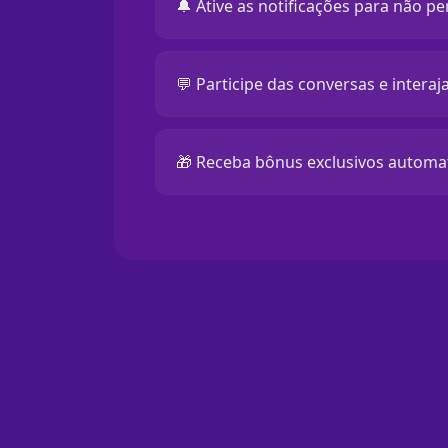
🔔 Ative as notificações para não p
💬 Participe das conversas e interaj
🎁 Receba bônus exclusivos autom