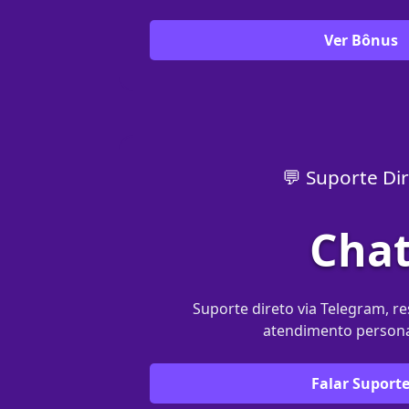
Ver Bônus
💬 Suporte Di
Cha
Suporte direto via Telegram, r
atendimento persona
Falar Suport