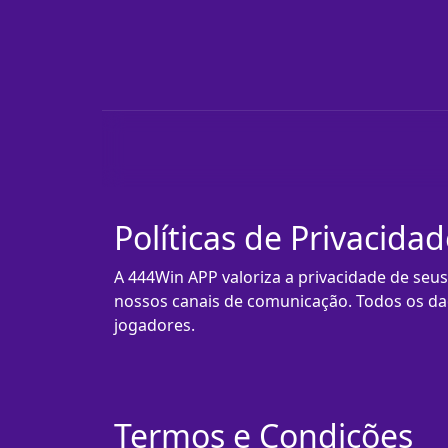
Políticas de Privacida
A 444Win APP valoriza a privacidade de seu
nossos canais de comunicação. Todos os dad
jogadores.
Termos e Condições