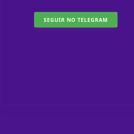
SEGUIR NO TELEGRAM