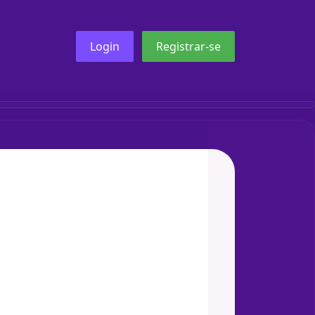
Login
Registrar-se