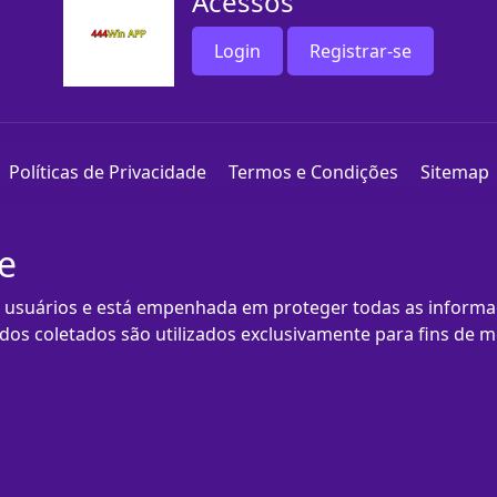
Acessos
Login
Registrar-se
Políticas de Privacidade
Termos e Condições
Sitemap
de
s usuários e está empenhada em proteger todas as informa
os coletados são utilizados exclusivamente para fins de m