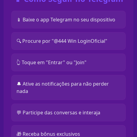
📱 Baixe o app Telegram no seu dispositivo
🔍 Procure por "@444 Win LoginOficial"
👆 Toque em "Entrar" ou "Join"
🔔 Ative as notificações para não perder
nada
💬 Participe das conversas e interaja
🎁 Receba bônus exclusivos