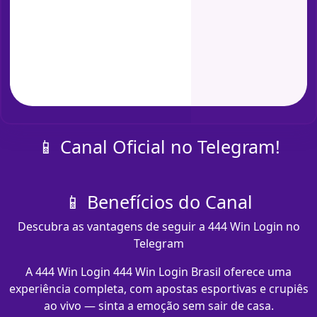
📱 Canal Oficial no Telegram!
📱 Benefícios do Canal
Descubra as vantagens de seguir a 444 Win Login no
Telegram
A 444 Win Login 444 Win Login Brasil oferece uma
experiência completa, com apostas esportivas e crupiês
ao vivo — sinta a emoção sem sair de casa.