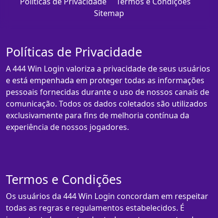
Políticas de Privacidade
Termos e Condições
Sitemap
Políticas de Privacidade
A 444 Win Login valoriza a privacidade de seus usuários
e está empenhada em proteger todas as informações
pessoais fornecidas durante o uso de nossos canais de
comunicação. Todos os dados coletados são utilizados
exclusivamente para fins de melhoria contínua da
experiência de nossos jogadores.
Termos e Condições
Os usuários da 444 Win Login concordam em respeitar
todas as regras e regulamentos estabelecidos. É