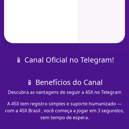
📱 Canal Oficial no Telegram!
📱 Benefícios do Canal
Descubra as vantagens de seguir a 45X no Telegram
A 45X tem registro simples e suporte humanizado —
com a 45X Brasil , você começa a jogar em 3 segundos,
sem tempo de espera.