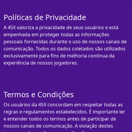
Políticas de Privacidade
A 45X valoriza a privacidade de seus usuários e está
empenhada em proteger todas as informações
pessoais fornecidas durante o uso de nossos canais de
comunicação. Todos os dados coletados são utilizados
exclusivamente para fins de melhoria contínua da
experiência de nossos jogadores.
Termos e Condições
Os usuários da 45X concordam em respeitar todas as
regras e regulamentos estabelecidos. É importante ler
e entender todos os termos antes de participar de
nossos canais de comunicação. A violação destes