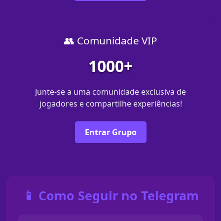
👥 Comunidade VIP
1000+
Junte-se a uma comunidade exclusiva de
jogadores e compartilhe experiências!
Entrar Grupo
📱 Como Seguir no Telegram