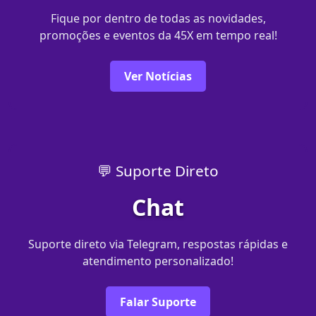
Fique por dentro de todas as novidades,
promoções e eventos da 45X em tempo real!
Ver Notícias
💬 Suporte Direto
Chat
Suporte direto via Telegram, respostas rápidas e
atendimento personalizado!
Falar Suporte