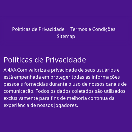
Políticas de Privacidade
Termos e Condições
Sitemap
Políticas de Privacidade
A 4AA.Com valoriza a privacidade de seus usuários e
está empenhada em proteger todas as informações
pessoais fornecidas durante o uso de nossos canais de
comunicação. Todos os dados coletados são utilizados
exclusivamente para fins de melhoria contínua da
experiência de nossos jogadores.