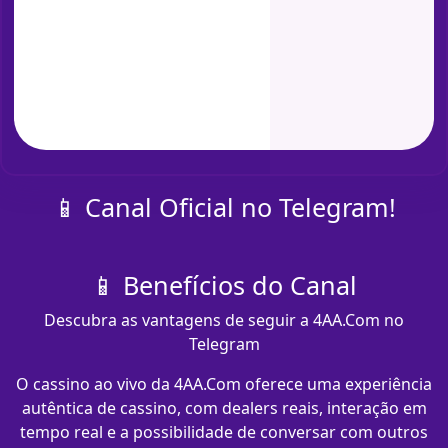
📱 Canal Oficial no Telegram!
📱 Benefícios do Canal
Descubra as vantagens de seguir a 4AA.Com no
Telegram
O cassino ao vivo da 4AA.Com oferece uma experiência
autêntica de cassino, com dealers reais, interação em
tempo real e a possibilidade de conversar com outros