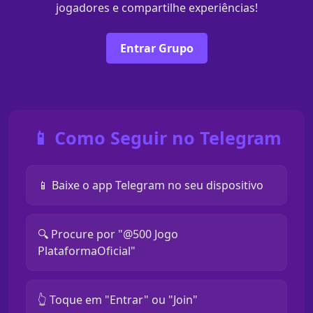
jogadores e compartilhe experiências!
Entrar Grupo
📱 Como Seguir no Telegram
📱 Baixe o app Telegram no seu dispositivo
🔍 Procure por "@500 Jogo
PlataformaOficial"
👆 Toque em "Entrar" ou "Join"