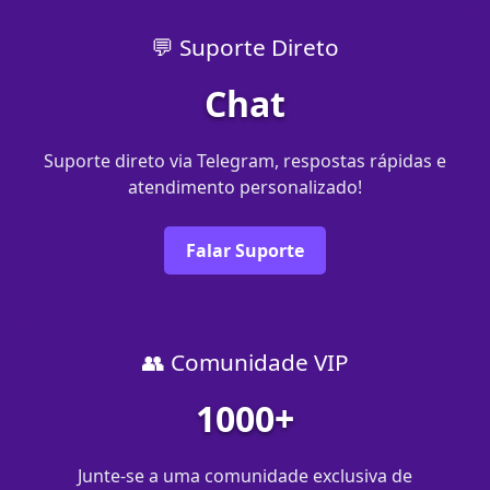
💬 Suporte Direto
Chat
Suporte direto via Telegram, respostas rápidas e
atendimento personalizado!
Falar Suporte
👥 Comunidade VIP
1000+
Junte-se a uma comunidade exclusiva de