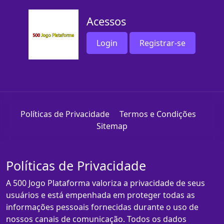
Acessos
Login
Registrar-se
Políticas de Privacidade
Termos e Condições
Sitemap
Políticas de Privacidade
A 500 Jogo Plataforma valoriza a privacidade de seus
usuários e está empenhada em proteger todas as
informações pessoais fornecidas durante o uso de
nossos canais de comunicação. Todos os dados