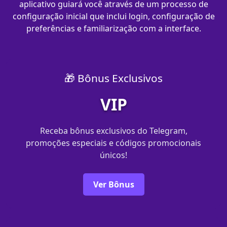
aplicativo guiará você através de um processo de
configuração inicial que inclui login, configuração de
preferências e familiarização com a interface.
🎁 Bônus Exclusivos
VIP
Receba bônus exclusivos do Telegram,
promoções especiais e códigos promocionais
únicos!
Ver Bônus