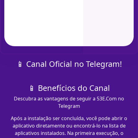
📱 Canal Oficial no Telegram!
📱 Benefícios do Canal
Descubra as vantagens de seguir a 53E.Com no
Telegram
Após a instalação ser concluída, você pode abrir o
aplicativo diretamente ou encontrá-lo na lista de
aplicativos instalados. Na primeira execução, o