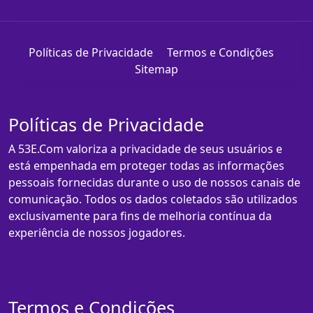
Políticas de Privacidade
Termos e Condições
Sitemap
Políticas de Privacidade
A 53E.Com valoriza a privacidade de seus usuários e
está empenhada em proteger todas as informações
pessoais fornecidas durante o uso de nossos canais de
comunicação. Todos os dados coletados são utilizados
exclusivamente para fins de melhoria contínua da
experiência de nossos jogadores.
Termos e Condições