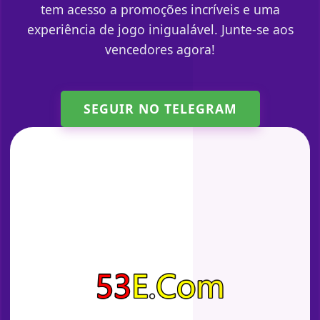
tem acesso a promoções incríveis e uma
experiência de jogo inigualável. Junte-se aos
vencedores agora!
SEGUIR NO TELEGRAM