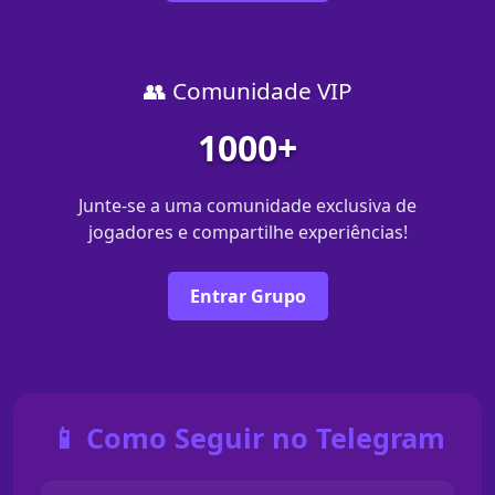
👥 Comunidade VIP
1000+
Junte-se a uma comunidade exclusiva de
jogadores e compartilhe experiências!
Entrar Grupo
📱 Como Seguir no Telegram