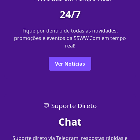
24/7
Fique por dentro de todas as novidades,
promoções e eventos da 55WW.Com em tempo
real!
Ver Notícias
💬 Suporte Direto
Chat
Suporte direto via Telegram, respostas rápidas e