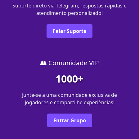
Suporte direto via Telegram, respostas rápidas e
atendimento personalizado!
Falar Suporte
👥 Comunidade VIP
1000+
Junte-se a uma comunidade exclusiva de
jogadores e compartilhe experiências!
Entrar Grupo