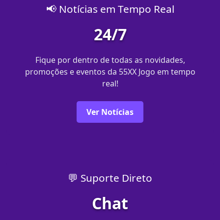
📢 Notícias em Tempo Real
24/7
Fique por dentro de todas as novidades,
promoções e eventos da 55XX Jogo em tempo
real!
Ver Notícias
💬 Suporte Direto
Chat