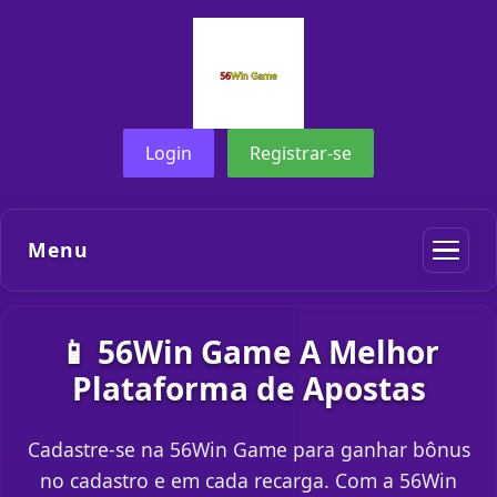
Login
Registrar-se
Menu
📱 56Win Game A Melhor
Plataforma de Apostas
Cadastre-se na 56Win Game para ganhar bônus
no cadastro e em cada recarga. Com a 56Win