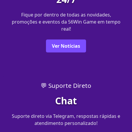
Fique por dentro de todas as novidades,
promoções e eventos da 56Win Game em tempo
real!
Ver Notícias
💬 Suporte Direto
Chat
Suporte direto via Telegram, respostas rápidas e
atendimento personalizado!