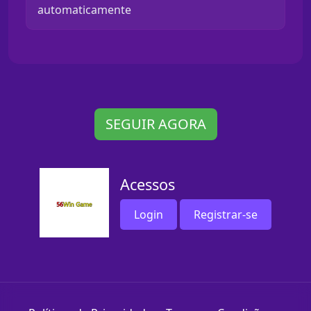
automaticamente
SEGUIR AGORA
Acessos
Login
Registrar-se