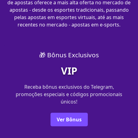
de apostas oferece a mais alta oferta no mercado de
apostas - desde os esportes tradicionais, passando
pelas apostas em esportes virtuais, até as mais
recentes no mercado - apostas em e-sports.
🎁 Bônus Exclusivos
VIP
Receba bônus exclusivos do Telegram,
promoções especiais e códigos promocionais
únicos!
Ver Bônus