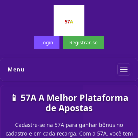
Login
Registrar-se
Menu
📱 57A A Melhor Plataforma
de Apostas
Cadastre-se na 57A para ganhar bônus no
cadastro e em cada recarga. Com a 57A, você tem