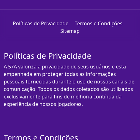
Políticas de Privacidade
Termos e Condições
Sitemap
Políticas de Privacidade
A 57A valoriza a privacidade de seus usuários e está
empenhada em proteger todas as informações
pessoais fornecidas durante o uso de nossos canais de
comunicação. Todos os dados coletados são utilizados
exclusivamente para fins de melhoria contínua da
experiência de nossos jogadores.
Termos e Condições