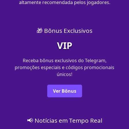
altamente recomendada pelos jogadores.
🎁 Bônus Exclusivos
VIP
Receba bônus exclusivos do Telegram,
promoções especiais e códigos promocionais
únicos!
Ver Bônus
📢 Notícias em Tempo Real