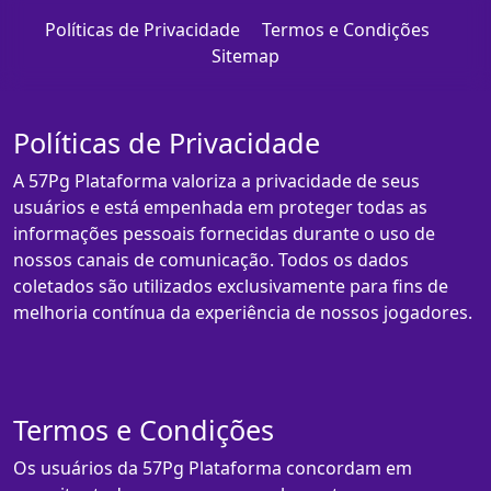
Políticas de Privacidade
Termos e Condições
Sitemap
Políticas de Privacidade
A 57Pg Plataforma valoriza a privacidade de seus
usuários e está empenhada em proteger todas as
informações pessoais fornecidas durante o uso de
nossos canais de comunicação. Todos os dados
coletados são utilizados exclusivamente para fins de
melhoria contínua da experiência de nossos jogadores.
Termos e Condições
Os usuários da 57Pg Plataforma concordam em