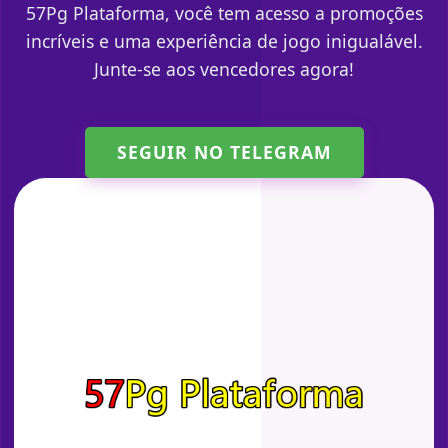
57Pg Plataforma, você tem acesso a promoções
incríveis e uma experiência de jogo inigualável.
Junte-se aos vencedores agora!
SEGUIR NO TELEGRAM