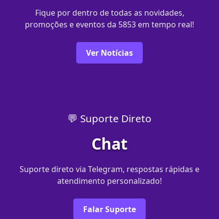
Fique por dentro de todas as novidades,
promoções e eventos da 5853 em tempo real!
Ver Notícias
💬 Suporte Direto
Chat
Suporte direto via Telegram, respostas rápidas e
atendimento personalizado!
Falar Suporte