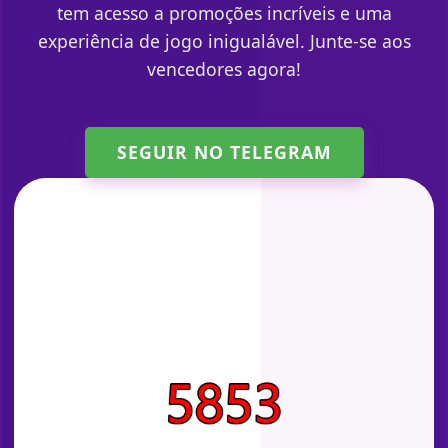
tem acesso a promoções incríveis e uma
experiência de jogo inigualável. Junte-se aos
vencedores agora!
SEGUIR NO TELEGRAM