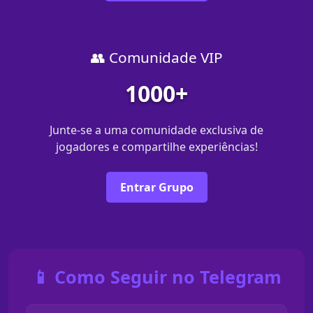
👥 Comunidade VIP
1000+
Junte-se a uma comunidade exclusiva de
jogadores e compartilhe experiências!
Entrar Grupo
📱 Como Seguir no Telegram