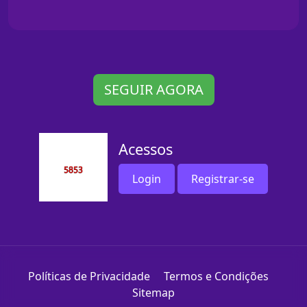
SEGUIR AGORA
Acessos
Login
Registrar-se
Políticas de Privacidade
Termos e Condições
Sitemap