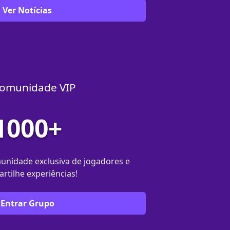
Ver Notícias
Comunidade VIP
1000+
unidade exclusiva de jogadores e
rtilhe experiências!
Entrar Grupo