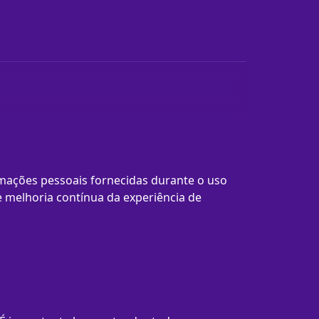
mações pessoais fornecidas durante o uso
e melhoria contínua da experiência de