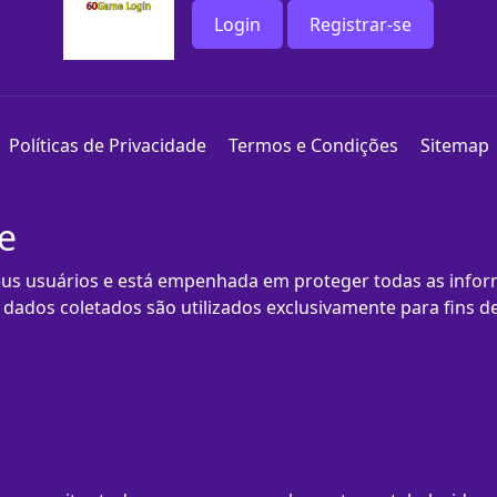
Login
Registrar-se
Políticas de Privacidade
Termos e Condições
Sitemap
de
seus usuários e está empenhada em proteger todas as infor
dados coletados são utilizados exclusivamente para fins d