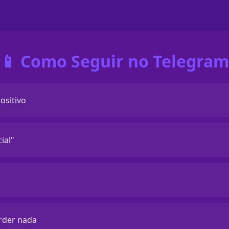
📱 Como Seguir no Telegram
ositivo
ial"
erder nada