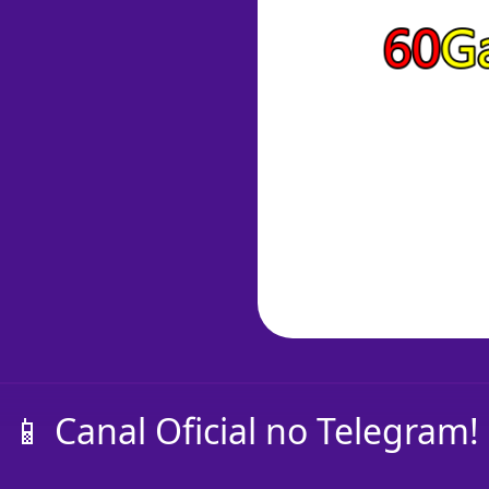
📱 Canal Oficial no Telegram!