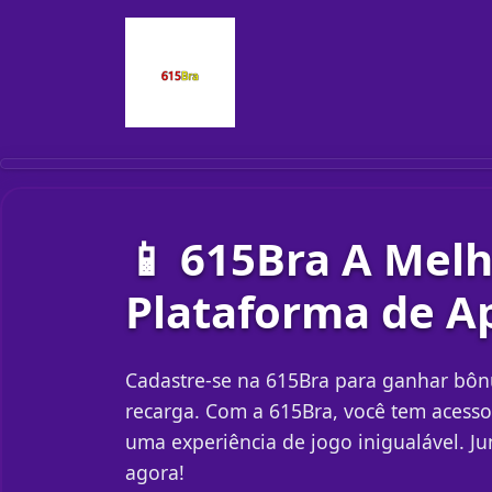
📱 615Bra A Mel
Plataforma de A
Cadastre-se na 615Bra para ganhar bôn
recarga. Com a 615Bra, você tem acesso
uma experiência de jogo inigualável. J
agora!