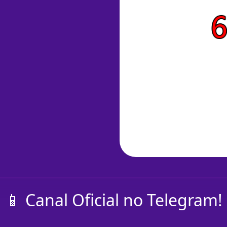
📱 Canal Oficial no Telegram!