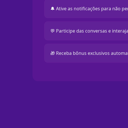
🔔 Ative as notificações para não p
💬 Participe das conversas e interaj
🎁 Receba bônus exclusivos autom