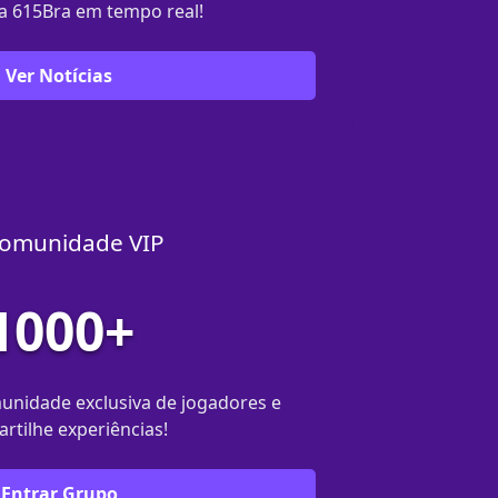
a 615Bra em tempo real!
Ver Notícias
Comunidade VIP
1000+
unidade exclusiva de jogadores e
rtilhe experiências!
Entrar Grupo