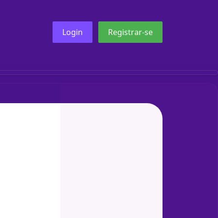
Login
Registrar-se