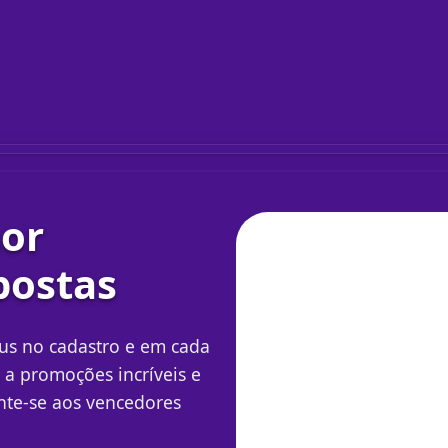
hor
postas
us no cadastro e em cada
 a promoções incríveis e
unte-se aos vencedores