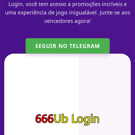
Login, você tem acesso a promoções incríveis e
uma experiência de jogo inigualável. Junte-se aos
vencedores agora!
SEGUIR NO TELEGRAM