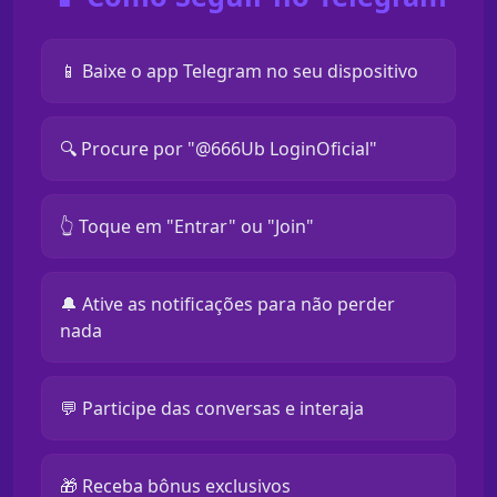
📱 Baixe o app Telegram no seu dispositivo
🔍 Procure por "@666Ub LoginOficial"
👆 Toque em "Entrar" ou "Join"
🔔 Ative as notificações para não perder
nada
💬 Participe das conversas e interaja
🎁 Receba bônus exclusivos