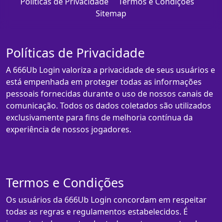
Políticas de Privacidade
Termos e Condições
Sitemap
Políticas de Privacidade
A 666Ub Login valoriza a privacidade de seus usuários e
está empenhada em proteger todas as informações
pessoais fornecidas durante o uso de nossos canais de
comunicação. Todos os dados coletados são utilizados
exclusivamente para fins de melhoria contínua da
experiência de nossos jogadores.
Termos e Condições
Os usuários da 666Ub Login concordam em respeitar
todas as regras e regulamentos estabelecidos. É