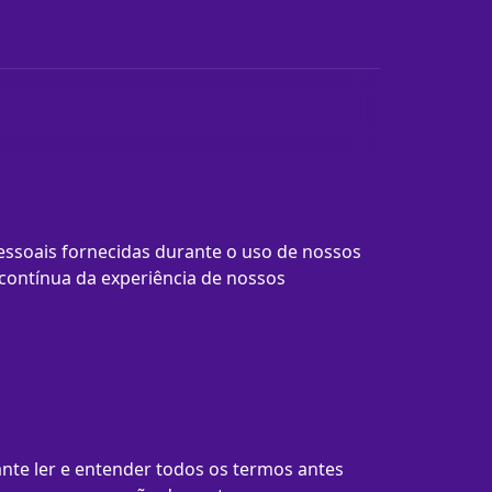
essoais fornecidas durante o uso de nossos
 contínua da experiência de nossos
nte ler e entender todos os termos antes