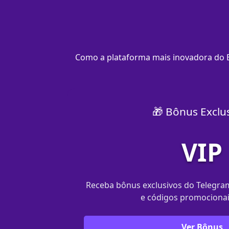
Como a plataforma mais inovadora do Br
🎁 Bônus Exclu
VIP
Receba bônus exclusivos do Telegra
e códigos promocionai
Ver Bônus