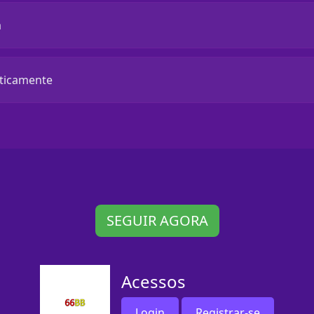
a
aticamente
SEGUIR AGORA
Acessos
Login
Registrar-se