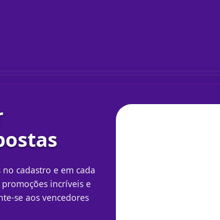
r
postas
 no cadastro e em cada
 promoções incríveis e
unte-se aos vencedores