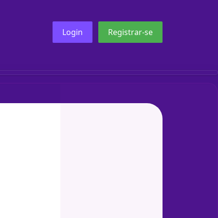
Login
Registrar-se