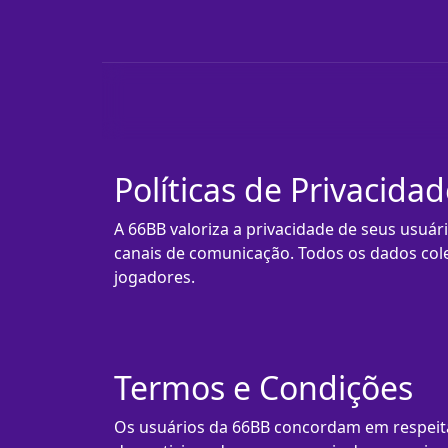
Políticas de Privacida
A 66BB valoriza a privacidade de seus usuá
canais de comunicação. Todos os dados cole
jogadores.
Termos e Condições
Os usuários da 66BB concordam em respeitar