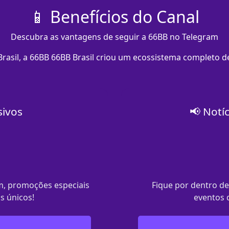
📱 Benefícios do Canal
Descubra as vantagens de seguir a 66BB no Telegram
asil, a 66BB 66BB Brasil criou um ecossistema completo de 
sivos
📢 Notí
m, promoções especiais
Fique por dentro d
s únicos!
eventos 