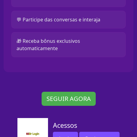
💬 Participe das conversas e interaja
🎁 Receba bônus exclusivos
automaticamente
SEGUIR AGORA
Acessos