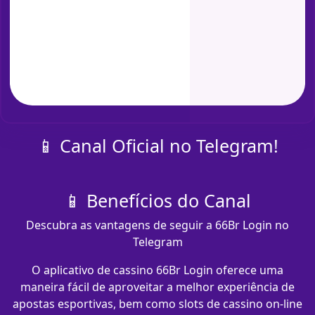
📱 Canal Oficial no Telegram!
📱 Benefícios do Canal
Descubra as vantagens de seguir a 66Br Login no
Telegram
O aplicativo de cassino 66Br Login oferece uma
maneira fácil de aproveitar a melhor experiência de
apostas esportivas, bem como slots de cassino on-line