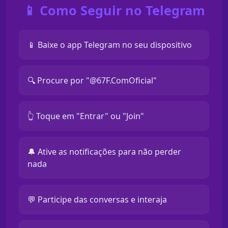
📱 Como Seguir no Telegram
📱 Baixe o app Telegram no seu dispositivo
🔍 Procure por "@67F.ComOficial"
👆 Toque em "Entrar" ou "Join"
🔔 Ative as notificações para não perder
nada
💬 Participe das conversas e interaja