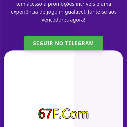
tem acesso a promoções incríveis e uma
experiência de jogo inigualável. Junte-se aos
vencedores agora!
SEGUIR NO TELEGRAM