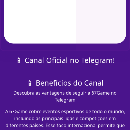
📱 Canal Oficial no Telegram!
📱 Benefícios do Canal
Descubra as vantagens de seguir a 67Game no
Telegram
A 67Game cobre eventos esportivos de todo o mundo,
incluindo as principais ligas e competições em
diferentes países. Esse foco internacional permite que