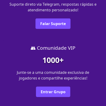
Suporte direto via Telegram, respostas rápidas e
atendimento personalizado!
Falar Suporte
👥 Comunidade VIP
1000+
Junte-se a uma comunidade exclusiva de
jogadores e compartilhe experiências!
Entrar Grupo