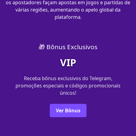
os apostadores façam apostas em jogos e partidas de
várias regiões, aumentando o apelo global da
plataforma.
🎁 Bônus Exclusivos
VIP
Receba bônus exclusivos do Telegram,
promoções especiais e códigos promocionais
únicos!
Ver Bônus