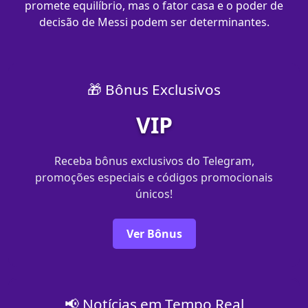
promete equilíbrio, mas o fator casa e o poder de
decisão de Messi podem ser determinantes.
🎁 Bônus Exclusivos
VIP
Receba bônus exclusivos do Telegram,
promoções especiais e códigos promocionais
únicos!
Ver Bônus
📢 Notícias em Tempo Real