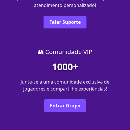
atendimento personalizado!
Falar Suporte
👥 Comunidade VIP
1000+
Junte-se a uma comunidade exclusiva de
jogadores e compartilhe experiências!
Entrar Grupo