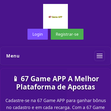
Login
Registrar-se
Menu
📱 67 Game APP A Melhor
Plataforma de Apostas
Cadastre-se na 67 Game APP para ganhar bônus
no cadastro e em cada recarga. Com a 67 Game