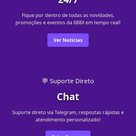
Fique por dentro de todas as novidades,
promoções e eventos da 688X em tempo real!
Ver Notícias
💬 Suporte Direto
Chat
Suporte direto via Telegram, respostas rápidas e
atendimento personalizado!