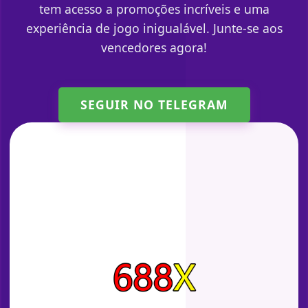
tem acesso a promoções incríveis e uma
experiência de jogo inigualável. Junte-se aos
vencedores agora!
SEGUIR NO TELEGRAM