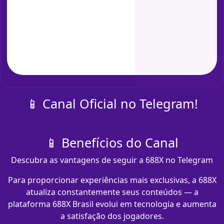
📱 Canal Oficial no Telegram!
📱 Benefícios do Canal
Descubra as vantagens de seguir a 688X no Telegram
Para proporcionar experiências mais exclusivas, a 688X
atualiza constantemente seus conteúdos — a
plataforma 688X Brasil evolui em tecnologia e aumenta
a satisfação dos jogadores.