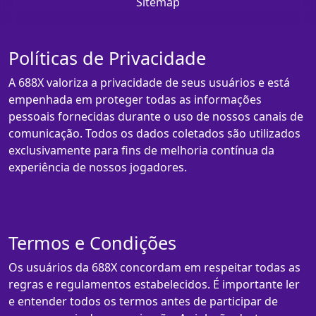
Sitemap
Políticas de Privacidade
A 688X valoriza a privacidade de seus usuários e está
empenhada em proteger todas as informações
pessoais fornecidas durante o uso de nossos canais de
comunicação. Todos os dados coletados são utilizados
exclusivamente para fins de melhoria contínua da
experiência de nossos jogadores.
Termos e Condições
Os usuários da 688X concordam em respeitar todas as
regras e regulamentos estabelecidos. É importante ler
e entender todos os termos antes de participar de