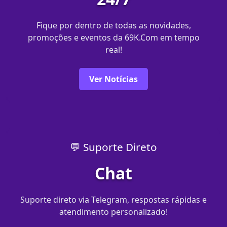
Fique por dentro de todas as novidades,
promoções e eventos da 69K.Com em tempo
real!
Ver Notícias
💬 Suporte Direto
Chat
Suporte direto via Telegram, respostas rápidas e
atendimento personalizado!