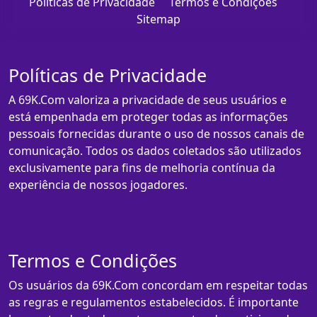
Políticas de Privacidade
Termos e Condições
Sitemap
Políticas de Privacidade
A 69K.Com valoriza a privacidade de seus usuários e
está empenhada em proteger todas as informações
pessoais fornecidas durante o uso de nossos canais de
comunicação. Todos os dados coletados são utilizados
exclusivamente para fins de melhoria contínua da
experiência de nossos jogadores.
Termos e Condições
Os usuários da 69K.Com concordam em respeitar todas
as regras e regulamentos estabelecidos. É importante