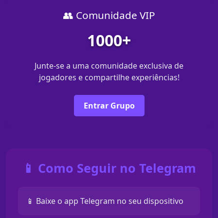
👥 Comunidade VIP
1000+
Junte-se a uma comunidade exclusiva de
jogadores e compartilhe experiências!
Entrar Grupo
📱 Como Seguir no Telegram
📱 Baixe o app Telegram no seu dispositivo