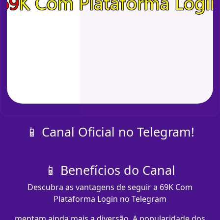
📱 Canal Oficial no Telegram!
📱 Benefícios do Canal
Descubra as vantagens de seguir a 69K Com
Plataforma Login no Telegram
mentam ainda mais a diversão. A popularidade dos