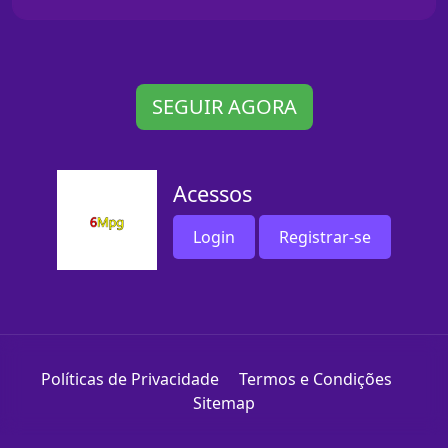
SEGUIR AGORA
Acessos
Login
Registrar-se
Políticas de Privacidade
Termos e Condições
Sitemap