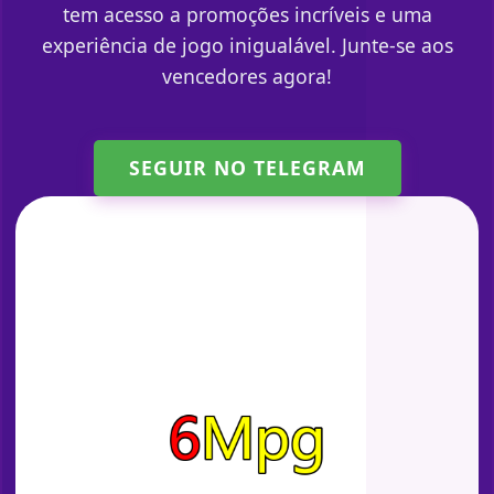
tem acesso a promoções incríveis e uma
experiência de jogo inigualável. Junte-se aos
vencedores agora!
SEGUIR NO TELEGRAM