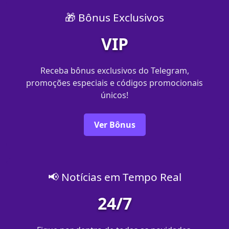
🎁 Bônus Exclusivos
VIP
Receba bônus exclusivos do Telegram,
promoções especiais e códigos promocionais
únicos!
Ver Bônus
📢 Notícias em Tempo Real
24/7