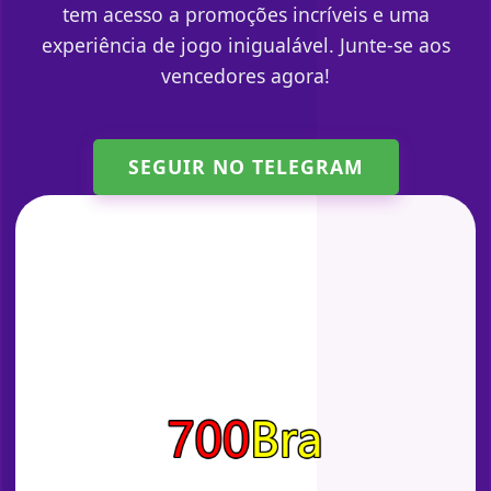
tem acesso a promoções incríveis e uma
experiência de jogo inigualável. Junte-se aos
vencedores agora!
SEGUIR NO TELEGRAM