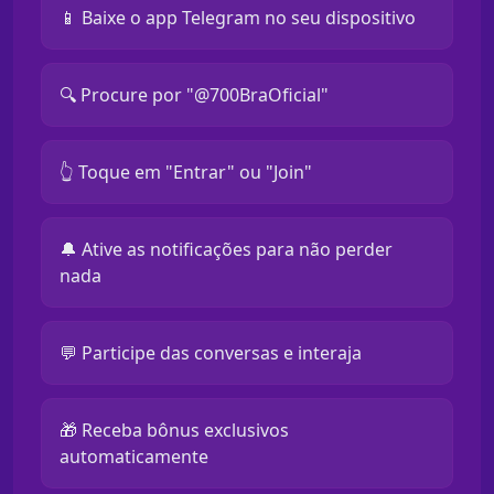
📱 Baixe o app Telegram no seu dispositivo
🔍 Procure por "@700BraOficial"
👆 Toque em "Entrar" ou "Join"
🔔 Ative as notificações para não perder
nada
💬 Participe das conversas e interaja
🎁 Receba bônus exclusivos
automaticamente