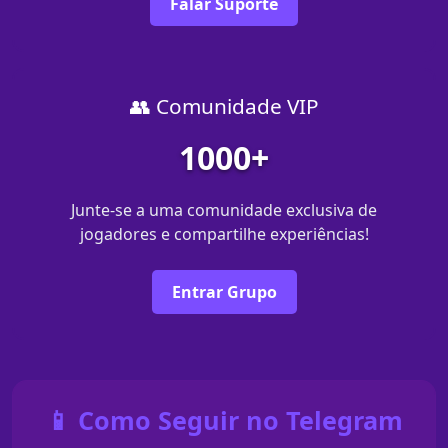
Falar Suporte
👥 Comunidade VIP
1000+
Junte-se a uma comunidade exclusiva de
jogadores e compartilhe experiências!
Entrar Grupo
📱 Como Seguir no Telegram