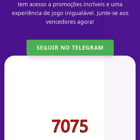
tem acesso a promoções incríveis e uma
experiência de jogo inigualável. Junte-se aos
vencedores agora!
SEGUIR NO TELEGRAM