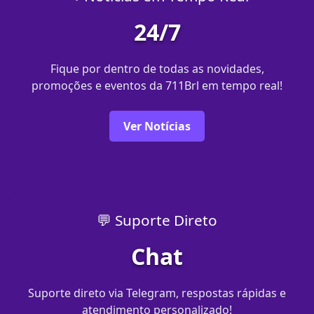
24/7
Fique por dentro de todas as novidades,
promoções e eventos da 711Brl em tempo real!
Ver Notícias
💬 Suporte Direto
Chat
Suporte direto via Telegram, respostas rápidas e
atendimento personalizado!