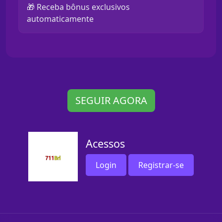
🎁 Receba bônus exclusivos
automaticamente
SEGUIR AGORA
Acessos
Login
Registrar-se