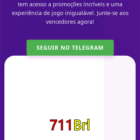
tem acesso a promoções incríveis e uma
experiência de jogo inigualável. Junte-se aos
vencedores agora!
SEGUIR NO TELEGRAM