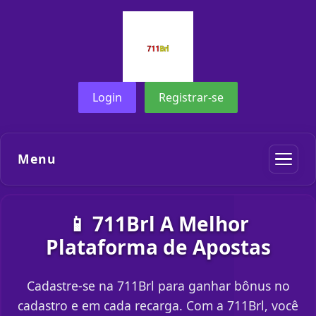
Login
Registrar-se
Menu
📱 711Brl A Melhor
Plataforma de Apostas
Cadastre-se na 711Brl para ganhar bônus no
cadastro e em cada recarga. Com a 711Brl, você