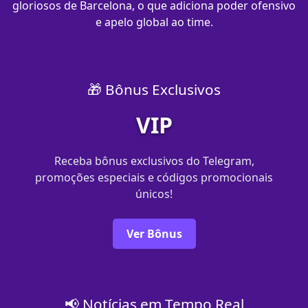
gloriosos de Barcelona, o que adiciona poder ofensivo
e apelo global ao time.
🎁 Bônus Exclusivos
VIP
Receba bônus exclusivos do Telegram,
promoções especiais e códigos promocionais
únicos!
Ver Bônus
📢 Notícias em Tempo Real