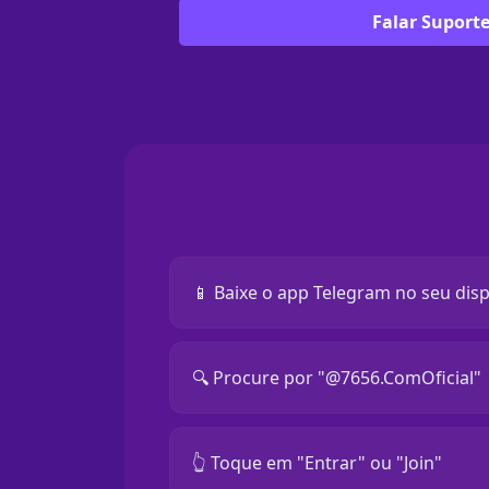
Falar Suport
📱 Baixe o app Telegram no seu disp
🔍 Procure por "@7656.ComOficial"
👆 Toque em "Entrar" ou "Join"