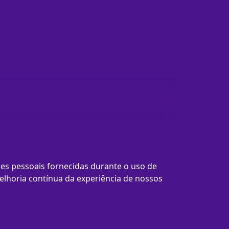
es pessoais fornecidas durante o uso de
elhoria contínua da experiência de nossos