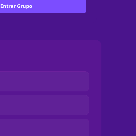
Entrar Grupo