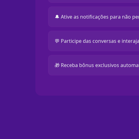
🔔 Ative as notificações para não p
💬 Participe das conversas e interaj
🎁 Receba bônus exclusivos autom