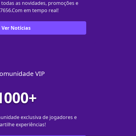
e todas as novidades, promoções e
 7656.Com em tempo real!
Ver Notícias
Comunidade VIP
1000+
unidade exclusiva de jogadores e
rtilhe experiências!