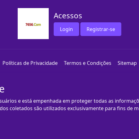
Acessos
Login
Registrar-se
Políticas de Privacidade
Termos e Condições
Sitemap
de
usuários e está empenhada em proteger todas as informaçõ
os coletados são utilizados exclusivamente para fins de m