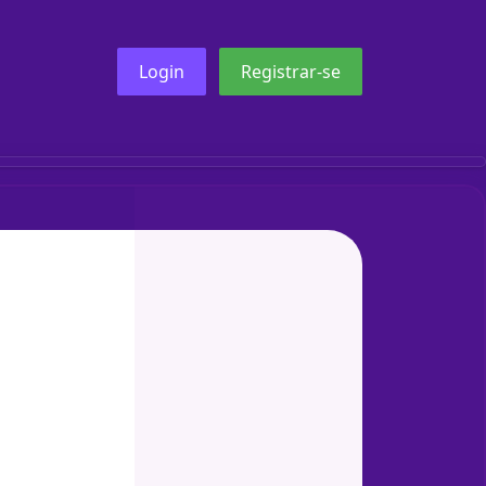
Login
Registrar-se