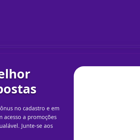
elhor
postas
bônus no cadastro e em
em acesso a promoções
ualável. Junte-se aos