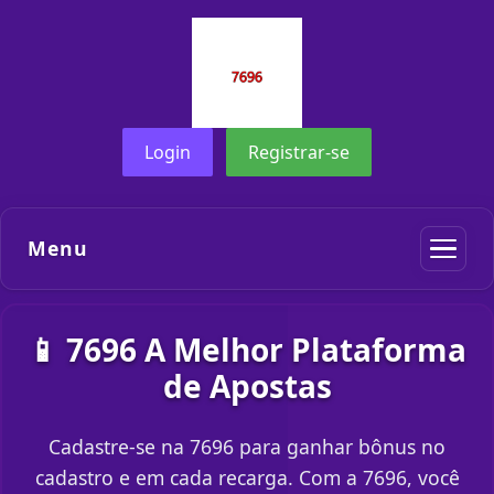
Login
Registrar-se
Menu
📱 7696 A Melhor Plataforma
de Apostas
Cadastre-se na 7696 para ganhar bônus no
cadastro e em cada recarga. Com a 7696, você