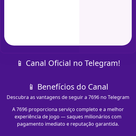
📱 Canal Oficial no Telegram!
📱 Benefícios do Canal
Descubra as vantagens de seguir a 7696 no Telegram
A 7696 proporciona serviço completo e a melhor
experiência de jogo — saques milionários com
pagamento imediato e reputação garantida.