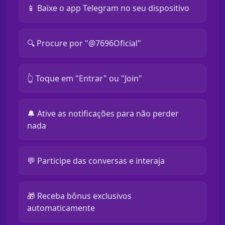
📱 Baixe o app Telegram no seu dispositivo
🔍 Procure por "@7696Oficial"
👆 Toque em "Entrar" ou "Join"
🔔 Ative as notificações para não perder
nada
💬 Participe das conversas e interaja
🎁 Receba bônus exclusivos
automaticamente