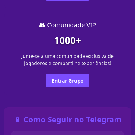
👥 Comunidade VIP
1000+
Junte-se a uma comunidade exclusiva de
jogadores e compartilhe experiências!
Entrar Grupo
📱 Como Seguir no Telegram