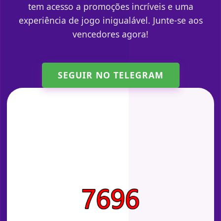
tem acesso a promoções incríveis e uma
experiência de jogo inigualável. Junte-se aos
vencedores agora!
SEGUIR NO TELEGRAM