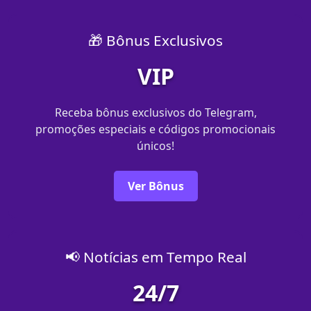
🎁 Bônus Exclusivos
VIP
Receba bônus exclusivos do Telegram,
promoções especiais e códigos promocionais
únicos!
Ver Bônus
📢 Notícias em Tempo Real
24/7