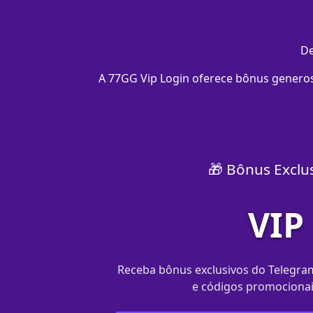
De
A 77GG Vip Login oferece bônus generos
🎁 Bônus Exclu
VIP
Receba bônus exclusivos do Telegra
e códigos promocionai