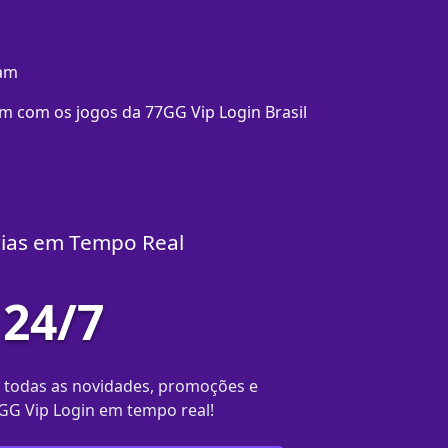
ram
m com os jogos da 77GG Vip Login Brasil
cias em Tempo Real
24/7
e todas as novidades, promoções e
GG Vip Login em tempo real!