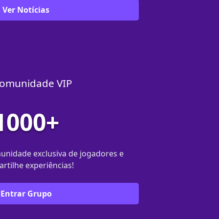
Ver Notícias
Comunidade VIP
1000+
unidade exclusiva de jogadores e
rtilhe experiências!
Entrar Grupo