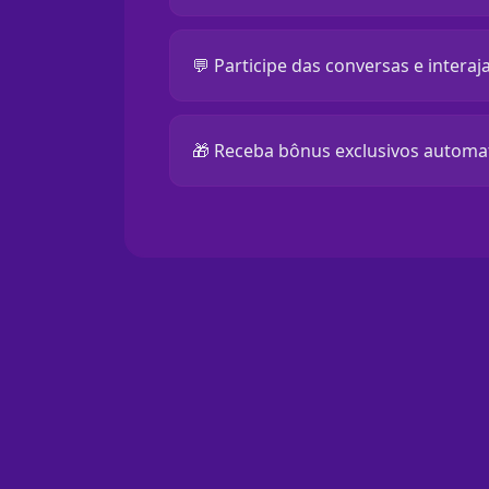
💬 Participe das conversas e interaj
🎁 Receba bônus exclusivos autom