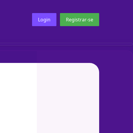
Login
Registrar-se