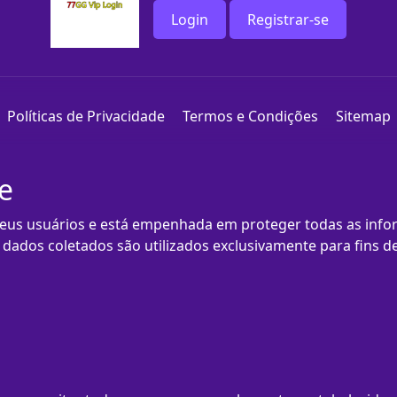
Login
Registrar-se
Políticas de Privacidade
Termos e Condições
Sitemap
de
 seus usuários e está empenhada em proteger todas as inf
dados coletados são utilizados exclusivamente para fins d