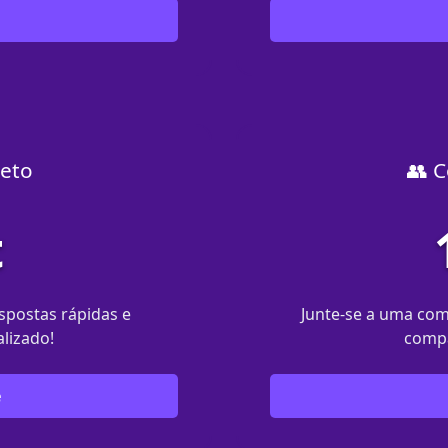
reto
👥 
t
espostas rápidas e
Junte-se a uma com
lizado!
compa
e