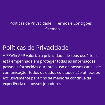
Políticas de Privacidade
Termos e Condições
Sitemap
Políticas de Privacidade
A 77Win APP valoriza a privacidade de seus usuários e
está empenhada em proteger todas as informações
pessoais fornecidas durante o uso de nossos canais de
comunicação. Todos os dados coletados são utilizados
exclusivamente para fins de melhoria contínua da
experiência de nossos jogadores.