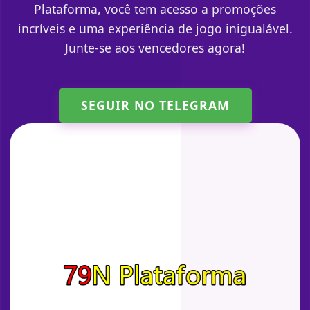
Plataforma, você tem acesso a promoções
incríveis e uma experiência de jogo inigualável.
Junte-se aos vencedores agora!
SEGUIR NO TELEGRAM