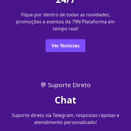
Fique por dentro de todas as novidades,
promoções e eventos da 79N Plataforma em
tempo real!
Ver Notícias
💬 Suporte Direto
Chat
Suporte direto via Telegram, respostas rápidas e
atendimento personalizado!