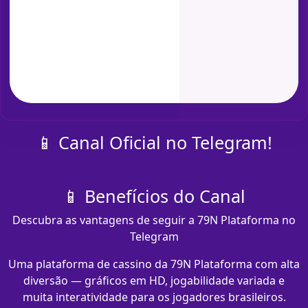
📱 Canal Oficial no Telegram!
📱 Benefícios do Canal
Descubra as vantagens de seguir a 79N Plataforma no
Telegram
Uma plataforma de cassino da 79N Plataforma com alta
diversão — gráficos em HD, jogabilidade variada e
muita interatividade para os jogadores brasileiros.