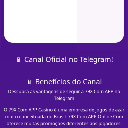
📱 Canal Oficial no Telegram!
📱 Benefícios do Canal
Descubra as vantagens de seguir a 79X Com APP no
Telegram
O 79X Com APP Casino é uma empresa de jogos de azar
muito conceituada no Brasil. 79X Com APP Online Com
oferece muitas promoções diferentes aos jogadores.