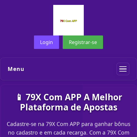
Login
Registrar-se
Menu
📱 79X Com APP A Melhor
Plataforma de Apostas
Cadastre-se na 79X Com APP para ganhar bônus
no cadastro e em cada recarga. Com a 79X Com