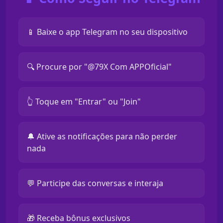
📱 Baixe o app Telegram no seu dispositivo
🔍 Procure por "@79X Com APPOficial"
👆 Toque em "Entrar" ou "Join"
🔔 Ative as notificações para não perder
nada
💬 Participe das conversas e interaja
🎁 Receba bônus exclusivos