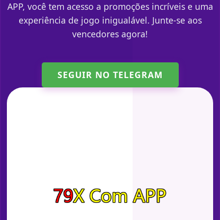
APP, você tem acesso a promoções incríveis e uma
experiência de jogo inigualável. Junte-se aos
vencedores agora!
SEGUIR NO TELEGRAM