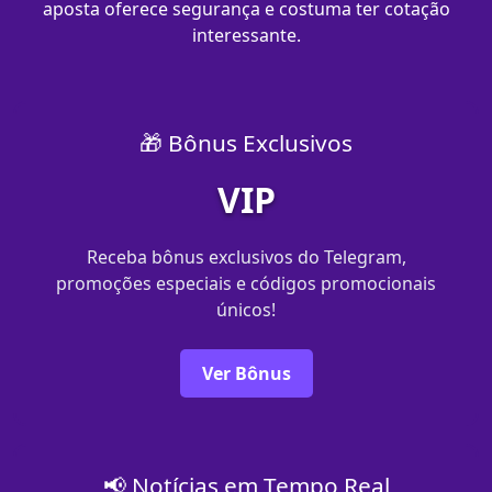
aposta oferece segurança e costuma ter cotação
interessante.
🎁 Bônus Exclusivos
VIP
Receba bônus exclusivos do Telegram,
promoções especiais e códigos promocionais
únicos!
Ver Bônus
📢 Notícias em Tempo Real