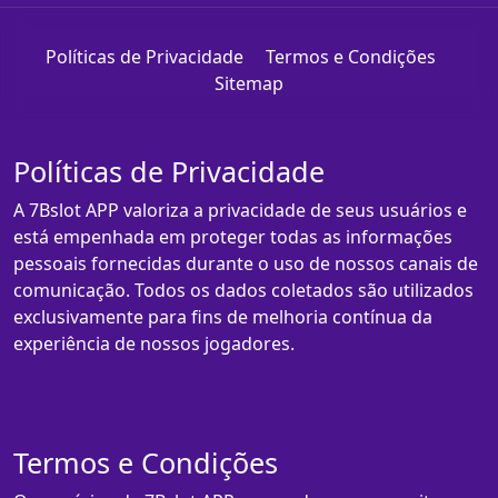
Políticas de Privacidade
Termos e Condições
Sitemap
Políticas de Privacidade
A 7Bslot APP valoriza a privacidade de seus usuários e
está empenhada em proteger todas as informações
pessoais fornecidas durante o uso de nossos canais de
comunicação. Todos os dados coletados são utilizados
exclusivamente para fins de melhoria contínua da
experiência de nossos jogadores.
Termos e Condições